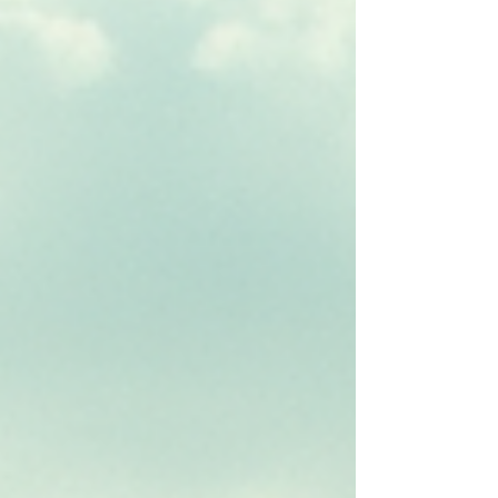
mercancías. En este artículo, explico el papel del
despachante de aduana en CABA y cómo puede
ayudar a quienes operan en el comercio exterior.
¿Qué hace un despachante de aduana en Buenos
Aires? Un despac