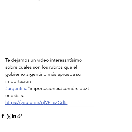
Te dejamos un vídeo interesantísimo 
sobre cuáles son los rubros que el 
gobierno argentino más aprueba su 
importación 
#argentina
#importaciones#comércioext
erior#sira   
https://youtu.be/qlVPLcZCdts